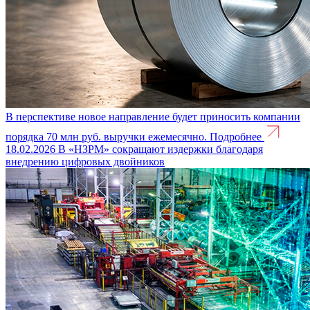
В перспективе новое направление будет приносить компании
порядка 70 млн руб. выручки ежемесячно.
Подробнее
18.02.2026
В «НЗРМ» сокращают издержки благодаря
внедрению цифровых двойников