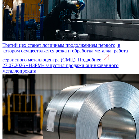
Третий цех станет логичным продолжением первого, в
котором осуществляется резка и обработка металла, работа
сервисного металлоцентра (СМЦ).
Подробнее
27.07.2026
«НЗРМ» запустил продажи оцинкованного
металлопроката