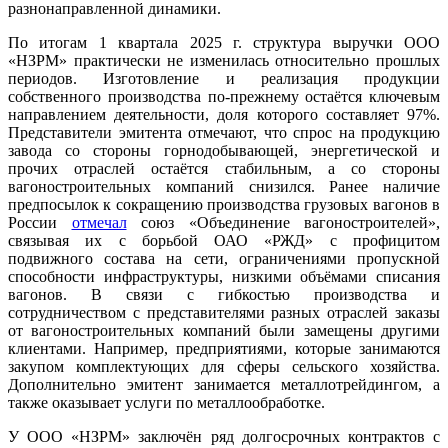
разнонаправленной динамики.
По итогам 1 квартала 2025 г. структура выручки ООО
«НЗРМ» практически не изменилась относительно прошлых
периодов. Изготовление и реализация продукции
собственного производства по-прежнему остаётся ключевым
направлением деятельности, доля которого составляет 97%.
Представители эмитента отмечают, что спрос на продукцию
завода со стороны горнодобывающей, энергетической и
прочих отраслей остаётся стабильным, а со стороны
вагоностроительных компаний снизился. Ранее наличие
предпосылок к сокращению производства грузовых вагонов в
России
отмечал
союз «Объединение вагоностроителей»,
связывая их с борьбой ОАО «РЖД» с профицитом
подвижного состава на сети, ограничениями пропускной
способности инфраструктуры, низкими объёмами списания
вагонов. В связи с гибкостью производства и
сотрудничеством с представителями разных отраслей заказы
от вагоностроительных компаний были замещены другими
клиентами. Например, предприятиями, которые занимаются
закупом комплектующих для сферы сельского хозяйства.
Дополнительно эмитент занимается металлотрейдингом, а
также оказывает услуги по металлообработке.
У ООО «НЗРМ» заключён ряд долгосрочных контрактов с